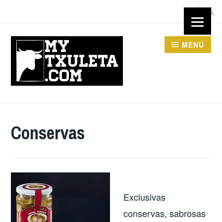
Saltar
Busca
al
contenido
MENÚ
Conservas
Exclusivas
conservas, sabrosas