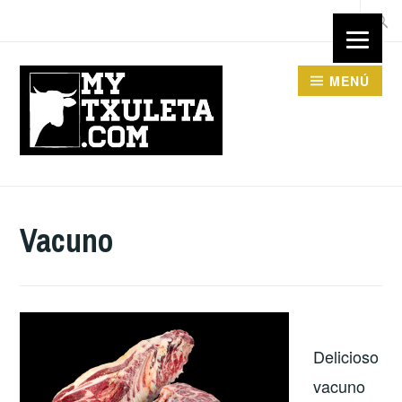
Saltar
Busca
al
contenido
MENÚ
Vacuno
Delicioso
vacuno